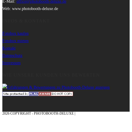
E-Mail:
office@photobooth-deluxe.de
Web: www.photobooth-deluxe.de
INFOS & KONTAKT
Fotobox kaufen
Fotobox mieten
Kontakt
Datenschutz
Impressum
WIE UNSERE KUNDEN UNS BEWERTEN
2026 COPYRIGHT - PHOTOBOOTH-DELUXE |
GRAFIK & KONZEPTION MIT ❤
AUS DEM MÜNSTERLAND – EHRENPLATZ